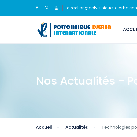
direction@polyclinique-djerba.co
ACCUE
Nos Actualités - P
Accueil
Actualités
Technologies pou