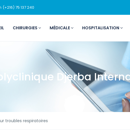
m
(+216) 75 137 240
IL
CHIRURGIES
MÉDICALE
HOSPITALISATION
olyclinique Djerba Intern
r troubles respiratoires