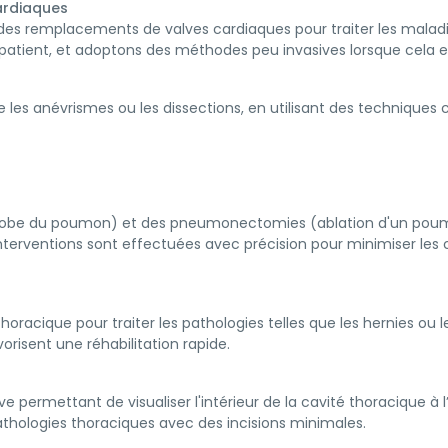
ardiaques
des remplacements de valves cardiaques pour traiter les maladies
patient, et adoptons des méthodes peu invasives lorsque cela es
que les anévrismes ou les dissections, en utilisant des techniques
n lobe du poumon) et des pneumonectomies (ablation d'un poum
nterventions sont effectuées avec précision pour minimiser les 
thoracique pour traiter les pathologies telles que les hernies ou
orisent une réhabilitation rapide.
 permettant de visualiser l'intérieur de la cavité thoracique à
 pathologies thoraciques avec des incisions minimales.