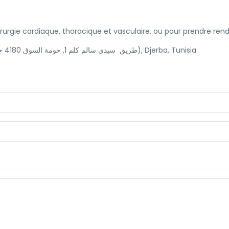
irurgie cardiaque, thoracique et vasculaire, ou pour prendre rend
Route de sidi salem Houmt Souk (طريق سيدي سالم كلم 1, حومة السوق 4180 جربة), Djerba, Tunisia