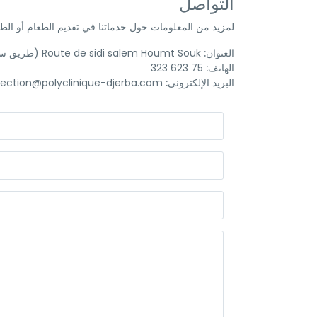
التواصل
لمزيد من المعلومات حول خدماتنا في تقديم الطعام أو الطلب
العنوان:
Route de sidi salem Houmt Souk (طريق سيدي سالم كلم 1, حومة السوق 4180 جربة), جربة، تونس
الهاتف:
75 623 323
البريد الإلكتروني:
direction@polyclinique-djerba.com