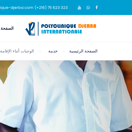
nique-djerba.com
(+216) 75 623 323
الصفحة ا
الصفحة الرئيسية
خدمة
الوجبات أثناء الإقا