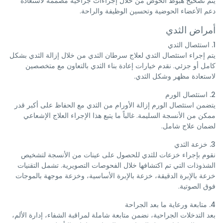
يتم تصحيح هبوط الحوض من خلال إجراءات جراحية مصممة لاستعادة
دعم الأعضاء الحوضية وتحسين الوظيفة والراحة.
أمراض الثدي
1. استئصال الثدي
يتم إجراء استئصال الثدي لعلاج سرطان الثدي من خلال إزالة الثدي بشكل
كامل أو جزئي. نقدم خيارات إعادة بناء الثدي بالتعاون مع متخصصين
لاستعادة مظهر وشكل الثدي.
2. استئصال الورم
يتضمن استئصال الورم إزالة الأورام من الثدي مع الحفاظ على أكبر قدر
ممكن من الأنسجة السليمة. غالباً ما يتبع هذا الإجراء العلاج الإشعاعي
لضمان علاج شامل.
3. خزعة الثدي
نقوم بإجراء خزعات للثدي للحصول على عينات من الأنسجة لتشخيص
الشذوذات التي تم اكتشافها خلال الفحوصات التصويرية. تشمل التقنيات
خزعة بالإبرة الدقيقة، خزعة بالإبرة الأساسية، وخزعة موجهة بالموجات
فوق الصوتية.
4. متابعة ورعاية ما بعد الجراحة
بعد التدخلات الجراحية، نضمن متابعة شاملة لمراقبة الشفاء، إدارة الألم،