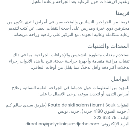
وتقديم الإرشادات حول الرعاية بعد الجراحة وإعادة التأهيل.
فريقنا
فريقنا من الجراحين النسائيين والمتخصصين في أمراض الثدي يتكون من
محترفين ذوي خبرة ومدربين على أحدث التقنيات. نعمل عن كثب لتقديم
رعاية متكاملة وعالية الجودة، مع التركيز على رفاهية وراحة مريضاتنا.
المعدات والتقنيات
نستخدم معدات متطورة للتشخيص والإجراءات الجراحية، بما في ذلك
تقنيات مراقبة متقدمة وأجهزة جراحية حديثة. تتيح لنا هذه الأدوات إجراء
تدخلات أكثر دقة وأقل تدخلاً، مما يقلل من أوقات التعافي.
التواصل
للمزيد من المعلومات حول خدماتنا في الجراحة العامة النسائية وعلاج
أمراض الثدي، أو لتحديد موعد، يرجى الاتصال بنا على:
العنوان:
Route de sidi salem Houmt Souk (طريق سيدي سالم كلم
1, حومة السوق 4180 جربة), جربة، تونس
الهاتف:
75 623 323
البريد الإلكتروني:
direction@polyclinique-djerba.com