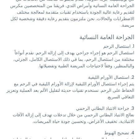
الجراحة العامة النسائية وأمراض الثدي. فريقنا من المتخصصين مكرس
لتقديم رعاية عالية الجودة باستخدام تقنيات متقدمة لمعالجة مختلف
الاضطرابات والحالات. نحن ملتزمون بتقديم رعاية دقيقة وشخصية لكل
مريضة.
الجراحة العامة النسائية
1. استئصال الرحم
استئصال الرحم هو إجراء جراحي يهدف إلى إزالة الرحم. نقدم أنواعاً
مختلفة من استئصال الرحم، بما في ذلك الاستئصال الكامل، الجزئي،
والبالمنظير، وفقاً لاحتياجات المريضة الطبية وتفضيلاتها.
2. استئصال الأورام الليفية
يتم إجراء استئصال الأورام الليفية لإزالة الأورام الليفية في الرحم مع
الحفاظ على الرحم. نستخدم تقنيات حديثة لتقليل الألم بعد العملية وتعزيز
التعافي السريع.
3. جراحة
الانتباذ البطاني الرحمي
نعالج الانتباذ البطاني الرحمي من خلال تدخلات تهدف إلى إزالة الآفات
الانتباذية، تخفيف الأعراض، وتحسين جودة حياة المريضات.
4. تصحيح الهبوط