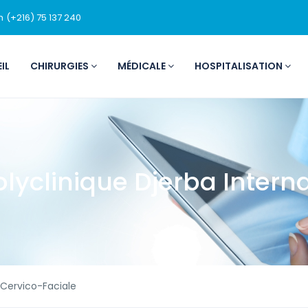
m
(+216) 75 137 240
IL
CHIRURGIES
MÉDICALE
HOSPITALISATION
olyclinique Djerba Intern
 Cervico-Faciale