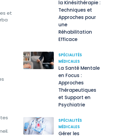
la Kinésithérapie :
Techniques et
ies et
Approches pour
erba
une
Réhabilitation
Efficace
SPÉCIALITÉS
MÉDICALES
La Santé Mentale
en Focus :
es
Approches
Thérapeutiques
et Support en
Psychiatrie
ntes
SPÉCIALITÉS
MÉDICALES
eil.
Gérer les