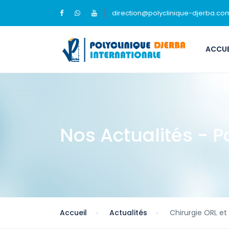
direction@polyclinique-djerba.co
ACCUE
Nos Actualités - P
Accueil
Actualités
Chirurgie ORL et